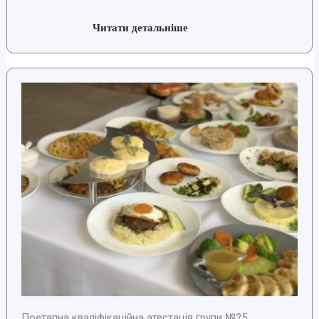
Читати детальніше
Поетапна кваліфікаційна атестація групи №25