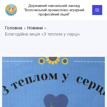
Перейти
Державний навчальний заклад
до
"Волочиський промислово-аграрний
вмісту
професійний ліцей"
Головна
Новини
Благодійна акція «З теплом у серці»