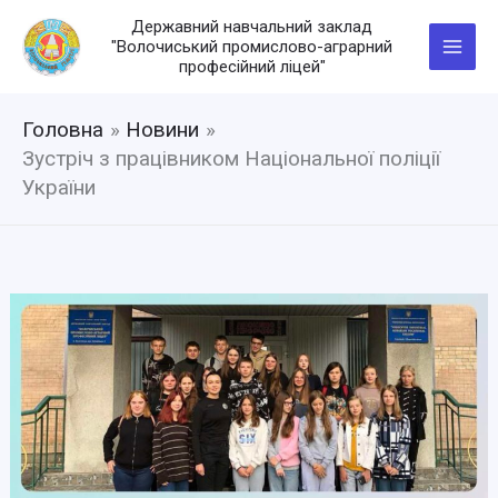
Перейти
Державний навчальний заклад
до
"Волочиський промислово-аграрний
вмісту
професійний ліцей"
Головна
Новини
Зустріч з працівником Національної поліції
України