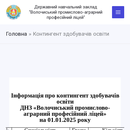
Перейти
Державний навчальний заклад
до
"Волочиський промислово-аграрний
вмісту
професійний ліцей"
Головна
Контингент здобувачів освіти