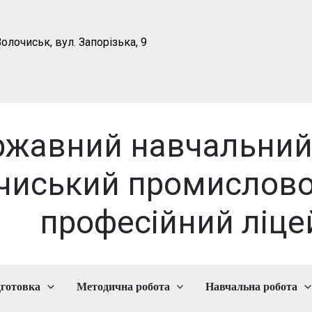
олочиськ, вул. Запорізька, 9
ржавний навчальний
чиський промислово
професійний ліце
дготовка
Методична робота
Навчальна робота