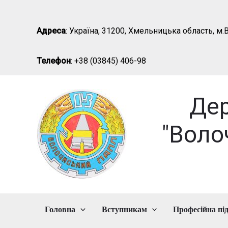
Перейти
до
Адреса
: Україна, 31200, Хмельницька область, м.В
вмісту
Телефон
: +38 (03845) 406-98
Де
"Воло
Головна
Вступникам
Професійна пі