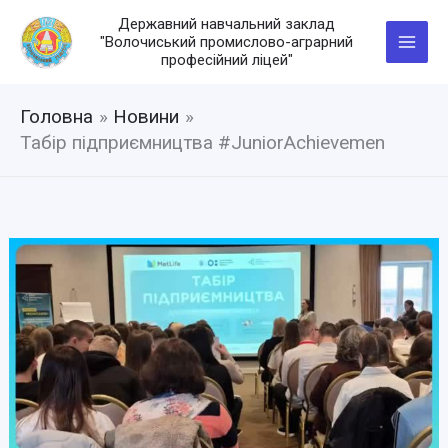
Перейти
Державний навчальний заклад
до
"Волочиський промислово-аграрний
вмісту
професійний ліцей"
Головна
Новини
Табір підприємництва #JuniorAchievemen