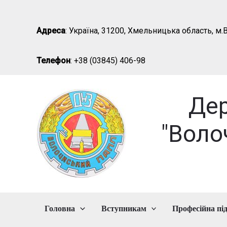
Перейти
до
Адреса
: Україна, 31200, Хмельницька область, м.В
вмісту
Телефон
: +38 (03845) 406-98
Де
"Воло
Головна
Вступникам
Професійна пі