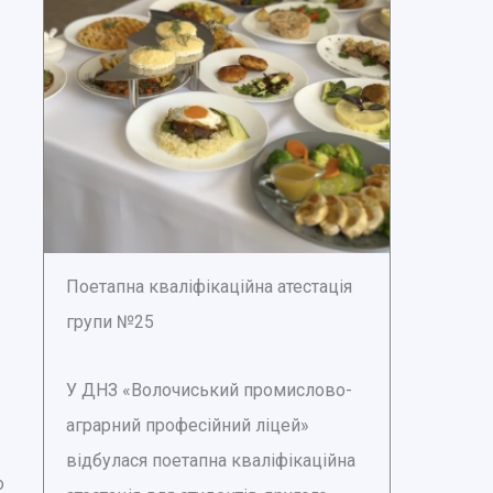
Поетапна кваліфікаційна атестація
групи №25
У ДНЗ «Волочиський промислово-
аграрний професійний ліцей»
відбулася поетапна кваліфікаційна
о