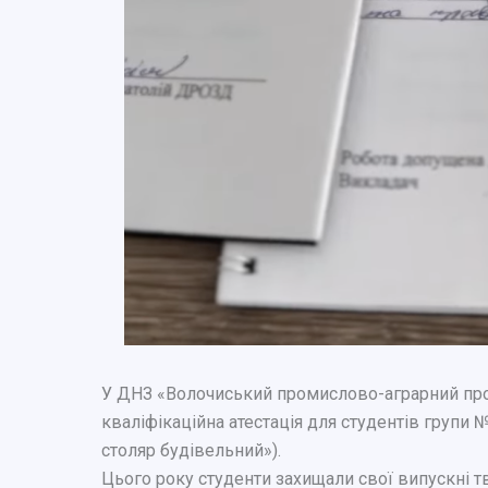
У ДНЗ «Волочиський промислово-аграрний пр
кваліфікаційна атестація для студентів групи 
столяр будівельний»).
Цього року студенти захищали свої випускні т