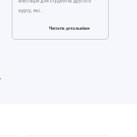
атестація для студентів другого
курсу, які...
Читати детальніше
→