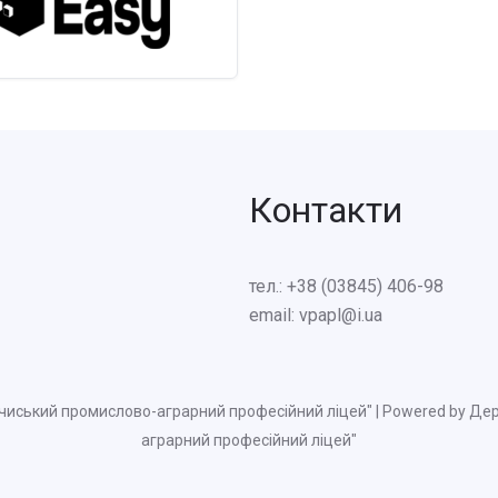
Контакти
тел.: +38 (03845) 406-98
email: vpapl@i.ua
чиський промислово-аграрний професійний ліцей" | Powered by Д
аграрний професійний ліцей"