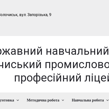
олочиськ, вул. Запорізька, 9
ржавний навчальний
чиський промислово
професійний ліце
дготовка
Методична робота
Навчальна робота