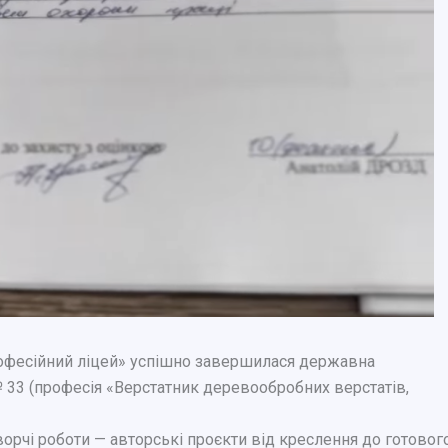
офесійний ліцей» успішно завершилася державна
№ 33 (професія «Верстатник деревообробних верстатів,
ворчі роботи — авторські проєкти від креслення до готовог