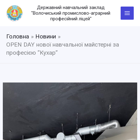
Перейти
Державний навчальний заклад
до
"Волочиський промислово-аграрний
вмісту
професійний ліцей"
Головна
Новини
OPEN DAY нової навчальної майстерні за
професією “Кухар”