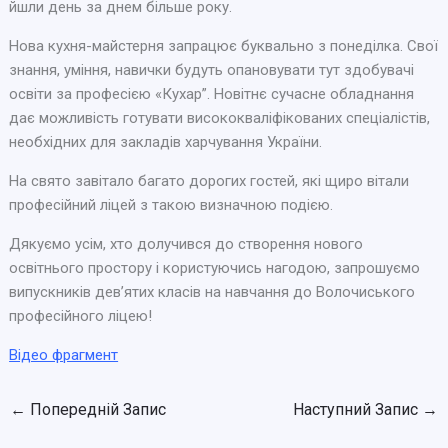
йшли день за днем більше року.
Нова кухня-майстерня запрацює буквально з понеділка. Свої
знання, уміння, навички будуть опановувати тут здобувачі
освіти за професією «Кухар”. Новітнє сучасне обладнання
дає можливість готувати висококваліфікованих спеціалістів,
необхідних для закладів харчування України.
На свято завітало багато дорогих гостей, які щиро вітали
професійний ліцей з такою визначною подією.
Дякуємо усім, хто долучився до створення нового
освітнього простору і користуючись нагодою, запрошуємо
випускників девʼятих класів на навчання до Волочиського
професійного ліцею!
Відео фрагмент
←
Попередній Запис
Наступний Запис
→