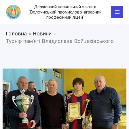
Перейти
Державний навчальний заклад
до
"Волочиський промислово-аграрний
вмісту
професійний ліцей"
Головна
Новини
Турнір пам’яті Владислава Войцехівського