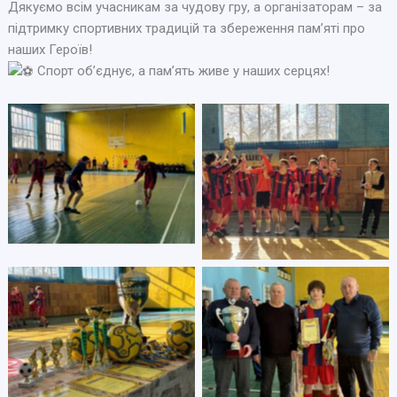
Дякуємо всім учасникам за чудову гру, а організаторам – за
підтримку спортивних традицій та збереження пам’яті про
наших Героїв!
Спорт об’єднує, а пам’ять живе у наших серцях!
Click to open
Click to open
Click to open
Click to open