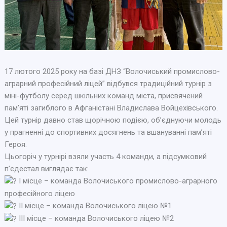
17 лютого 2025 року на базі ДНЗ “Волочиський промислово-
аграрний професійний ліцей” відбувся традиційний турнір з
міні-футболу серед шкільних команд міста, присвячений
пам’яті загиблого в Афганістані Владислава Войцехівського.
Цей турнір давно став щорічною подією, об’єднуючи молодь
у прагненні до спортивних досягнень та вшануванні пам’яті
Героя.
Цьогоріч у турнірі взяли участь 4 команди, а підсумковий
п’єдестал виглядає так:
І місце – команда Волочиського промислово-аграрного
професійного ліцею
ІІ місце – команда Волочиського ліцею №1
ІІІ місце – команда Волочиського ліцею №2