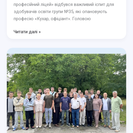
професійний ліцей» відбувся важливий іспит для
здобувачів освіти групи №35, які опановують
професію «Кухар, офіціант». Головою
Державна
Читати далі »
кваліфікаційна
атестація
групи
№35