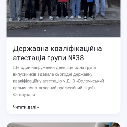
Державна кваліфікаційна
атестація групи №38
Ще один напружений день, ще одна група
випускників здавала сьогодні державну
кваліфікаційну атестацію у ДНЗ «Волочиський
промислово-аграрний професійний ліцей».
Фінішували
Державна
Читати далі »
кваліфікаційна
атестація