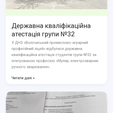
Державна кваліфікаційна
атестація групи №32
У ДНЗ «Волочиський промислово-аграрний
професійний ліцей» відбулася державна
кваліфікаційна атестація студентів групи №32 за
інтегрованою професією «Муляр; електрозварник
ручного зварювання».
Державна
Читати далі »
кваліфікаційна
атестація
групи
№32