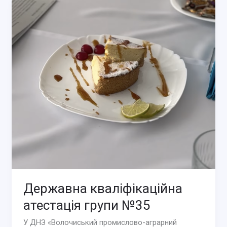
групи
№38
Державна кваліфікаційна
атестація групи №35
У ДНЗ «Волочиський промислово-аграрний