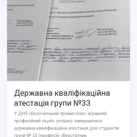
Державна кваліфікаційна
атестація групи №33
У ДНЗ «Волочиський промислово-аграрний
професійний ліцей» успішно завершилася
державна кваліфікаційна атестація для студентів
групи № 33 (професія «Верстатник