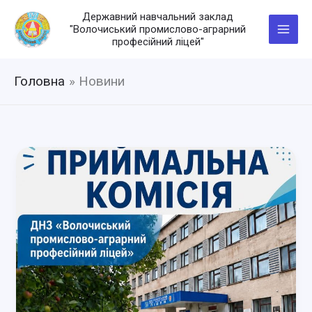
Перейти
Державний навчальний заклад
до
"Волочиський промислово-аграрний
вмісту
професійний ліцей"
Головна
Новини