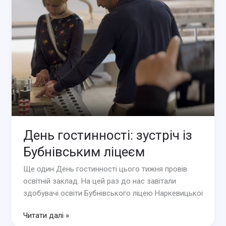
Отінова
День гостинності: зустріч із
Бубнівським ліцеєм
Ще один День гостинності цього тижня провів
освітній заклад. На цей раз до нас завітали
здобувачі освіти Бубнівського ліцею Наркевицькоі
День
Читати далі »