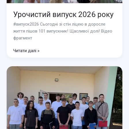
Урочистий випуск 2026 року
#випуск2026 Сьогодні зі стін ліцею в доросле
життя пішов 101 випускник! Щасливої долі! Відео
фрагмент
Урочистий
Читати далі »
випуск
2026
року