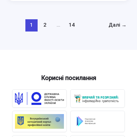
гостинності:
зустріч
із
Бубнівським
1
2
…
14
Далі
→
ліцеєм
Корисні посилання