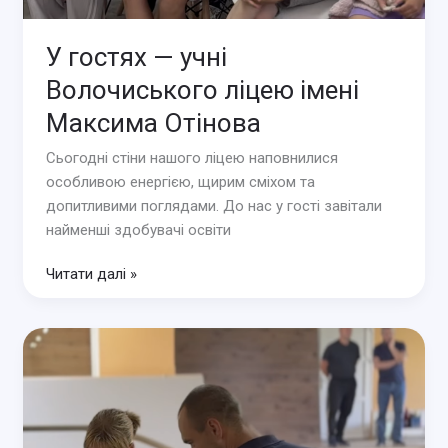
У гостях — учні
Волочиського ліцею імені
Максима Отінова
Сьогодні стіни нашого ліцею наповнилися
особливою енергією, щирим сміхом та
допитливими поглядами. До нас у гості завітали
найменші здобувачі освіти
У
Читати далі »
гостях
—
учні
Волочиського
ліцею
імені
Максима