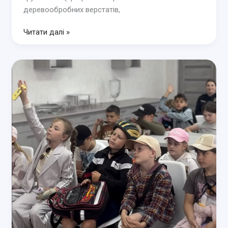
деревообробних верстатів,
Державна
Читати далі »
кваліфікаційна
атестація
групи
№33