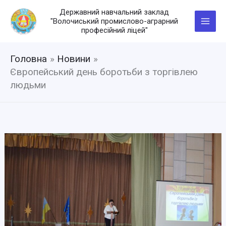
Перейти
Державний навчальний заклад
до
"Волочиський промислово-аграрний
вмісту
професійний ліцей"
Головна
Новини
Європейський день боротьби з торгівлею
людьми