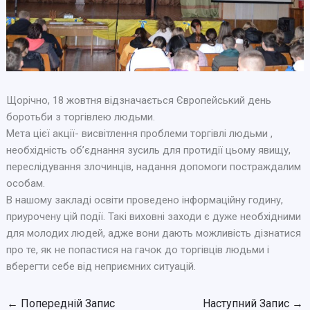
Щорічно, 18 жовтня відзначається Європейський день
боротьби з торгівлею людьми.
Мета цієї акції- висвітлення проблеми торгівлі людьми ,
необхідність обʼєднання зусиль для протидії цьому явищу,
переслідування злочинців, надання допомоги постраждалим
особам.
В нашому закладі освіти проведено інформаційну годину,
приурочену цій події. Такі виховні заходи є дуже необхідними
для молодих людей, адже вони дають можливість дізнатися
про те, як не попастися на гачок до торгівців людьми і
вберегти себе від неприємних ситуацій.
←
Попередній Запис
Наступний Запис
→