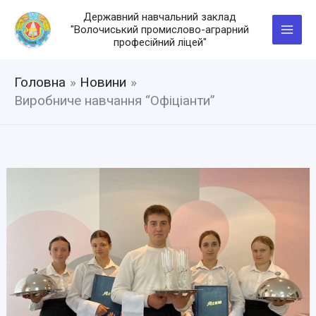
Перейти
Державний навчальний заклад
до
"Волочиський промислово-аграрний
вмісту
професійний ліцей"
Головна
Новини
Виробниче навчання “Офіціанти”